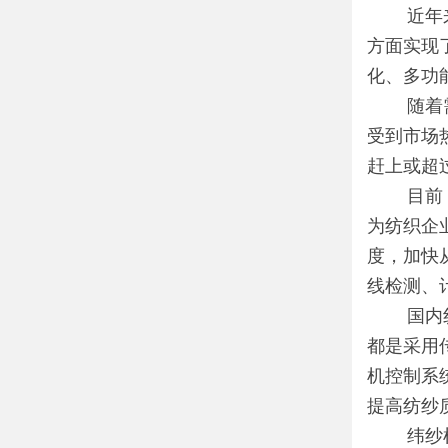
近年来，
方面实现
化、多功
随着需求
受到市场
赶上或超
目前，纺
为纺织企
度，加快
线检测、
国内纺织
都是采用
机控制系
提高纺纱
纬纱机采