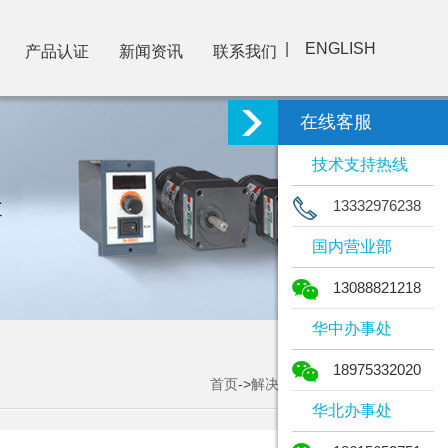
|
ENGLISH
产品认证
新闻资讯
联系我们
在线客服
技术支持热线
13332976238
国内营业部
13088821218
华中办事处
18975332020
首页
->
解决方案
->解决方案
华北办事处