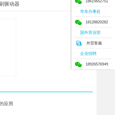
18615652751
刷驱动器
华东办事处
18128820282
国外营业部
外贸客服
企业招聘
18926576949
的应用