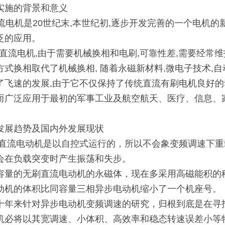
实施的背景和意义
电机是20世纪末,本世纪初,逐步开发完善的一个电机的
泛的应用。
流电机,由于需要机械换相和电刷,可靠性差,需要经常维护
方式换相取代了机械换相, 随着永磁新材料,微电子技术,
了飞速的发展,由于它不仅保持了传统直流有刷电机良好的
而广泛应用于最初的军事工业及航空航天、医疗、信息、
发展趋势及国内外发展现状
直流电动机是以自控式运行的，所以不会象变频调速下重
会在负载突变时产生振荡和失步。
的无刷直流电动机的永磁体，现在多采用高磁能积的稀土钕
动机的体积比同容量三相异步电动机缩小了一个机座号。
来针对异步电动机变频调速的研究，归根到底是在寻找
机必将以其宽调速、小体积、高效率和稳态转速误差小等