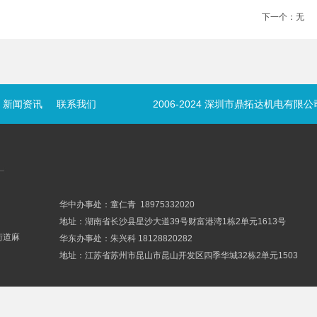
下一个：
无
新闻资讯
联系我们
2006-2024 深圳市鼎拓达机电有
华中办事处：童仁青 18975332020
地址：湖南省长沙县星沙大道39号财富港湾1栋2单元1613号
街道麻
华东办事处：朱兴科 18128820282
地址：江苏省苏州市昆山市昆山开发区四季华城32栋2单元1503