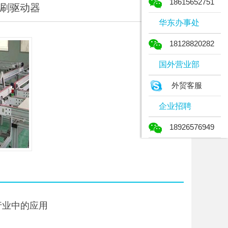
18615652751
无刷驱动器
华东办事处
18128820282
国外营业部
外贸客服
企业招聘
18926576949
行业中的应用