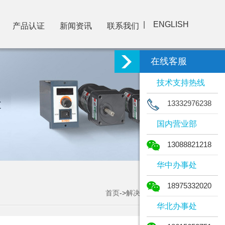
|
ENGLISH
产品认证
新闻资讯
联系我们
在线客服
技术支持热线
13332976238
国内营业部
13088821218
华中办事处
18975332020
首页
->
解决方案
->解决方案
华北办事处