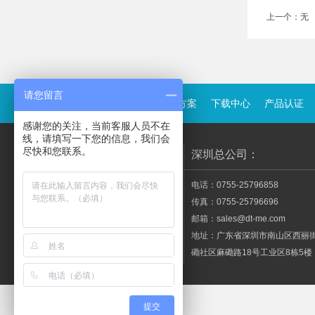
上一个：
无
请您留言
关于鼎拓
产品中心
解决方案
下载中心
产品认证
感谢您的关注，当前客服人员不在
线，请填写一下您的信息，我们会
尽快和您联系。
深圳总公司：
电话：0755-25796858
传真：0755-25796696
邮箱：sales@dt-me.com
地址：广东省深圳市南山区西丽
磡社区麻磡路18号工业区8栋5楼
提交
友情连接：